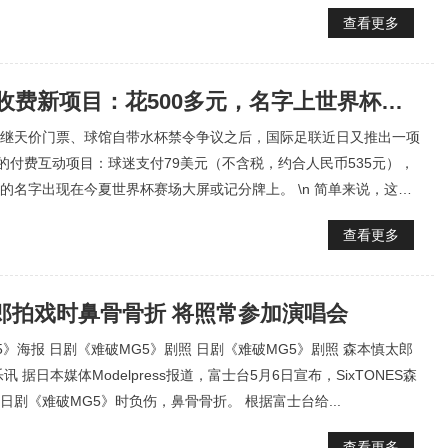
...
查看更多
FIFA又推收费新项目：花500多元，名字上世界杯赛场大屏或记分牌
继天价门票、球馆自带水杯禁令争议之后，国际足联近日又推出一项
”的付费互动项目：球迷支付79美元（不含税，约合人民币535元），
的名字出现在今夏世界杯赛场大屏或记分牌上。 \n 简单来说，这相
查看更多
郎拍戏时鼻骨骨折 将照常参加演唱会
5》海报 日剧《难破MG5》剧照 日剧《难破MG5》剧照 森本慎太郎
讯 据日本媒体Modelpress报道，富士台5月6日宣布，SixTONES森
日剧《难破MG5》时负伤，鼻骨骨折。 根据富士台给...
查看更多