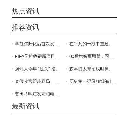
热点资讯
推荐资讯
李凯尔归化后首次发声：将代表中国男篮打世界杯 我的骄傲和荣幸
在平凡的一刻中重建我们与外界的关系——肖复兴《你我经历的一刻
FIFA又推收费新项目：花500多元，名字上世界杯赛场大屏或
00后姑娘夏思凝，冠军！她的目标是→
属蛇人今年 “过关” 指南: 把敏感炼成锋芒, 你天生就是蛰
森本慎太郎拍戏时鼻骨骨折 将照常参加演唱会
春假收官即赴赛场！南行实小“群力杯”体育节燃动青春活力
历史第一纪录! 哈珀61.4%真实命中率高居新秀季后赛榜首
菅田将晖短发亮相电视节目 造型清爽
最新资讯