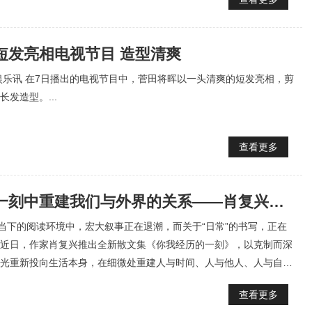
短发亮相电视节目 造型清爽
娱乐讯 在7日播出的电视节目中，菅田将晖以一头清爽的短发亮相，剪
发造型。...
查看更多
在平凡的一刻中重建我们与外界的关系——肖复兴《你我经历的一刻》出版
讯当下的阅读环境中，宏大叙事正在退潮，而关于“日常”的书写，正在
近日，作家肖复兴推出全新散文集《你我经历的一刻》，以克制而深
光重新投向生活本身，在细微处重建人与时间、人与他人、人与自我
.
查看更多