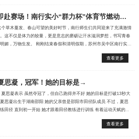
春假收官即赴赛场！南行实小“群力杯”体育节燃动青春活力
这个草木蔓发、春山可望的美好时节，南行师生们共同迎来了充满激情
。这不仅是体力的较量，更是意志的磨砺让汗水滋润梦想，书写青春
明媚，万物生发。 刚刚结束春假和清明假期，苏州市吴中区南行实验
..
查看更多
娘夏思凝，冠军！她的目标是→
 夏思凝表示 虽然夺冠了，但自己跑得并不好 她的目标是打破13秒大
3年，夏思凝出生于湖南邵阳 她的父亲曾是邵阳市田径队成员 不过，夏思
练田径 直到初一开始 她才跟着田径教练进行训练 有着运动天赋的...
查看更多